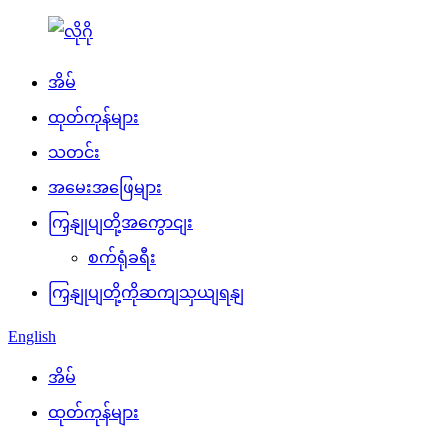
အိမ်
ထုတ်ကုန်များ
သတင်း
အမေးအဖြေများ
ကြှနျုပျတို့အကွောငျး
စက်ရုံခရီး
ကြှနျုပျတို့ကိုဆကျသှယျရနျ
English
အိမ်
ထုတ်ကုန်များ