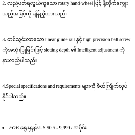
2. လည်ပတ်ရလွယ်ကူသော rotary hand-wheel ဖြင့် နို့တိုက်ကျွေး
သည့်အမြင့်ကို ချိန်ညှိထားသည်။
3. တင်သွင်းလာသော linear guide rail နှင့် high precision ball screw
ကိုအသုံးပြုခြင်းဖြင့် slotting depth ၏ Intelligent adjustment ကို
နားလည်ပါသည်။
4.Special specifications and requirements များကို စိတ်ကြိုက်လုပ်
နိုင်ပါသည်။
FOB ဈေးနှုန်း-
US $0.5 - 9,999 / အပိုင်း