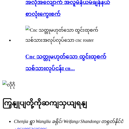
အလိုအလျောက် အလူမီနီယမ်ချန်နယ်
စာလုံးကွေးစက်
Cnc သတ္တုမဟုတ်သော ထွင်းထုစက်
သစ်သားလုပ်ငန်း cn...
ကြှနျုပျတို့ကိုဆကျသှယျရနျ
Chenjia ရွာ Wangliu ခရိုင်၊ Weifang၊ Shandong၊ တရုတ်နိုင်ငံ