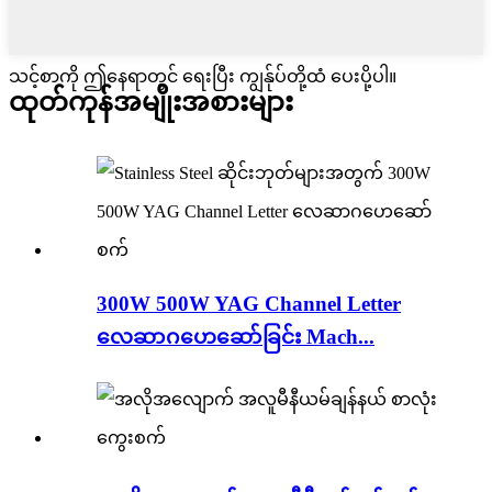
သင့်စာကို ဤနေရာတွင် ရေးပြီး ကျွန်ုပ်တို့ထံ ပေးပို့ပါ။
ထုတ်ကုန်အမျိုးအစားများ
300W 500W YAG Channel Letter
လေဆာဂဟေဆော်ခြင်း Mach...