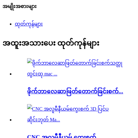
အမျိုးအစားများ
ထုတ်ကုန်များ
အထူးအသားပေး ထုတ်ကုန်များ
ဖိုက်ဘာလေဆာဖြတ်တောက်ခြင်းစက်...
CNC အလူမီနီယမ် ကွေးစက်...