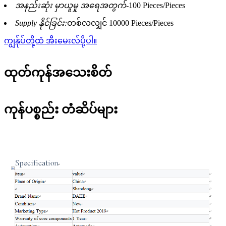
အနည်းဆုံး မှာယူမှု အရေအတွက်-
100 Pieces/Pieces
Supply နိုင်ခြင်း:
တစ်လလျှင် 10000 Pieces/Pieces
ကျွန်ုပ်တို့ထံ အီးမေးလ်ပို့ပါ။
ထုတ်ကုန်အသေးစိတ်
ကုန်ပစ္စည်း တံဆိပ်များ