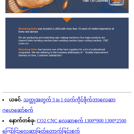
ယခင်-
သတ္တုအတွက် 3 in 1 လက်ကိုင်ဖိုက်ဘာလေဆာ
ဂဟေဆော်စက်
နောက်တစ်ခု:
CO2 CNC လေဆာစက် 1300*900 1300*2500
ကြော်ငြာလေဆာဖြတ်တောက်ခြင်းစက်