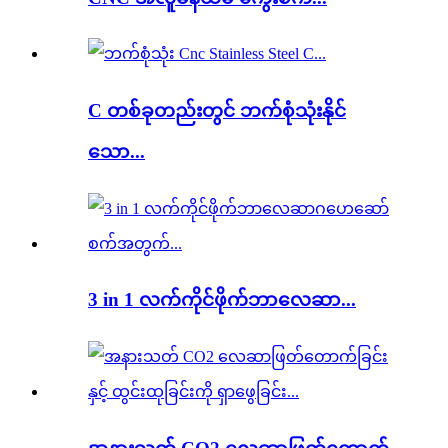
C တစ်ခုတည်းတွင် ဘက်စုံသုံးနိုင်
သော...
3 in 1 လက်ကိုင်ဖိုက်ဘာလေဆာ...