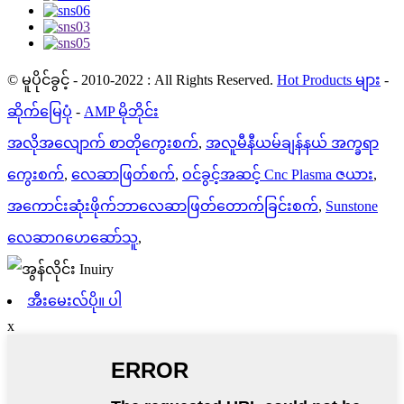
© မူပိုင်ခွင့် - 2010-2022 : All Rights Reserved.
Hot Products များ
-
ဆိုက်မြေပုံ
-
AMP မိုဘိုင်း
အလိုအလျောက် စာတိုကွေးစက်
,
အလူမီနီယမ်ချန်နယ် အက္ခရာ
ကွေးစက်
,
လေဆာဖြတ်စက်
,
ဝင်ခွင့်အဆင့် Cnc Plasma ဇယား
,
အကောင်းဆုံးဖိုက်ဘာလေဆာဖြတ်တောက်ခြင်းစက်
,
Sunstone
လေဆာဂဟေဆော်သူ
,
အီးမေးလ်ပို။ ပါ
x