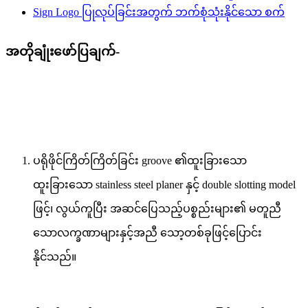
အတိုချုံးဖော်ပြချက်-
ပရိုဖိုင်ကြိတ်ကြိတ်ခြင်း groove ၏ထူးခြားသော
ထူးခြားသော stainless steel planer နှင့် double slotting model
ဖြင့်၊ လွယ်ကူပြီး အဆင်ပြေသည့်ပစ္စည်းများ၏ မတူညီ
သောလက္ခဏာများနှင့်အညီ သော့တစ်ခုဖြင့်ပြောင်း
နိုင်သည်။