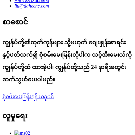
+8618853605806
liu@dahecnc.com
စာစောင်
ကျွန်ုပ်တို့၏ထုတ်ကုန်များ သို့မဟုတ် စျေးနှုန်းစာရင်း
နှင့်ပတ်သက်၍ စုံစမ်းမေးမြန်းလိုပါက သင့်အီးမေးလ်ကို
ကျွန်ုပ်တို့ထံ ထားခဲ့ပါ၊ ကျွန်ုပ်တို့သည် 24 နာရီအတွင်း
ဆက်သွယ်ပေးပါမည်။
စုံစမ်းမေးမြန်းရန် ယခုပင်
လူမှုရေး