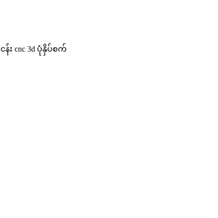
်း cnc 3d ပုံနှိပ်စက်