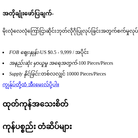
အတိုချုံးဖော်ပြချက်-
မိုးလုံလေလုံကြော်ငြာဆိုင်းဘုတ်လိုဂိုပြုလုပ်ခြင်းအတွက်စက်မှုလုပ်ငန
FOB ဈေးနှုန်း-
US $0.5 - 9,999 / အပိုင်း
အနည်းဆုံး မှာယူမှု အရေအတွက်-
100 Pieces/Pieces
Supply နိုင်ခြင်း:
တစ်လလျှင် 10000 Pieces/Pieces
ကျွန်ုပ်တို့ထံ အီးမေးလ်ပို့ပါ။
ထုတ်ကုန်အသေးစိတ်
ကုန်ပစ္စည်း တံဆိပ်များ