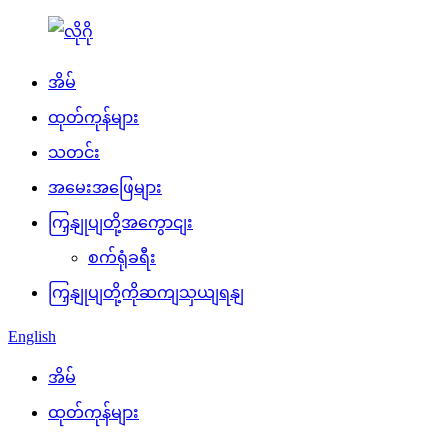
အိမ်
ထုတ်ကုန်များ
သတင်း
အမေးအဖြေများ
ကြှနျုပျတို့အကွောငျး
စက်ရုံခရီး
ကြှနျုပျတို့ကိုဆကျသှယျရနျ
English
အိမ်
ထုတ်ကုန်များ