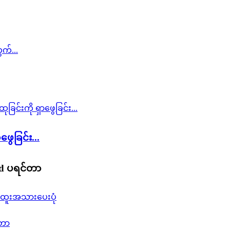
ေခြင်း...
 3d ပရင်တာ