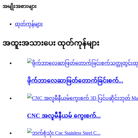
အမျိုးအစားများ
ထုတ်ကုန်များ
အထူးအသားပေး ထုတ်ကုန်များ
ဖိုက်ဘာလေဆာဖြတ်တောက်ခြင်းစက်...
CNC အလူမီနီယမ် ကွေးစက်...